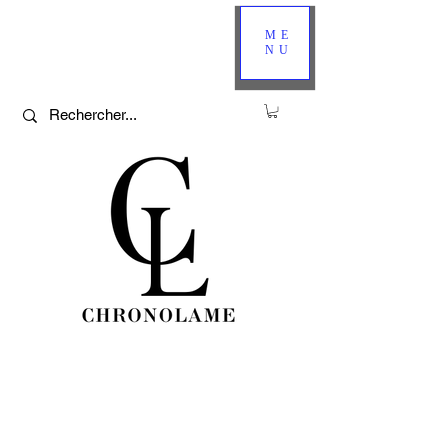
ME
NU