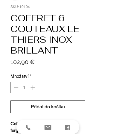
SKU: 10104
COFFRET 6
COUTEAUX LE
THIERS INOX
BRILLANT
Cena
102,90 €
Množství
*
Přidat do košíku
Coffret 6 couteaux table monobloc
forgés Le Thiers par ROGER