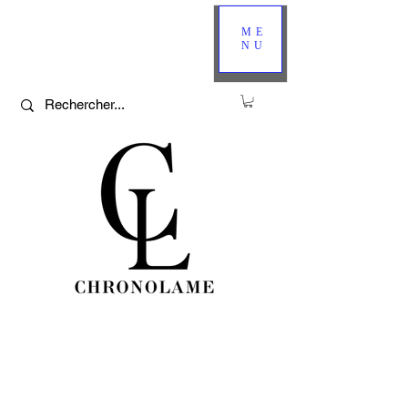
ME
NU