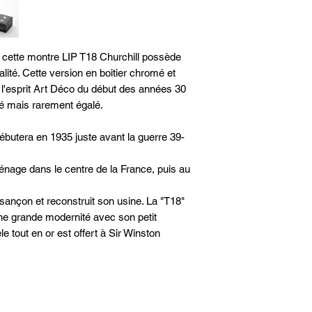
Mouvement analogique
Piletype 321 Etanchéit
Garantie 2 ans
Fabriquée en France -
 cette montre LIP T18 Churchill possède
lité. Cette version en boitier chromé et
l'esprit Art Déco du début des années 30
ié mais rarement égalé.
débutera en 1935 juste avant la guerre 39-
ménage dans le centre de la France, puis au
Besançon et reconstruit son usine. La "T18"
'une grande modernité avec son petit
tout en or est offert à Sir Winston