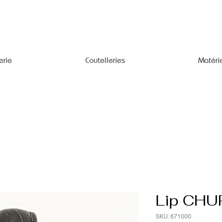
erie
Coutelleries
Matéri
Lip CHU
SKU: 671000