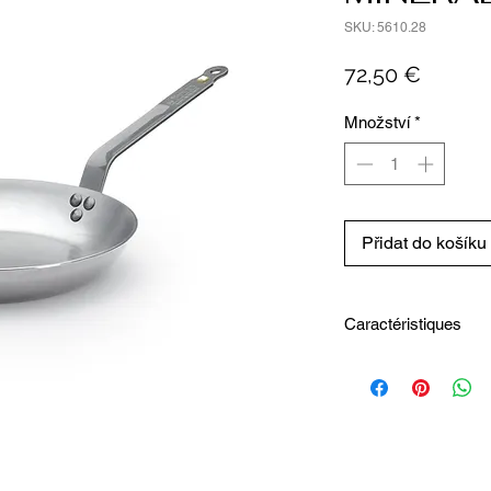
SKU: 5610.28
Cena
72,50 €
Množství
*
Přidat do košíku
Caractéristiques
Diamètre intérieur 
Capacité1.77 L
Diamètre extérieur
Hauteur totale14 c
Longueur totale50.
Largeur totale28.1 
Diamètre fond indu