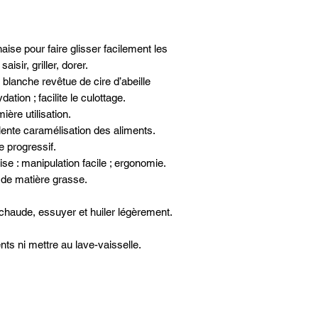
Poids (Kg)2.15 kg
Source de chaleur - 
Entretien - Ne pass
ise pour faire glisser facilement les
Lavage - A la main
aisir, griller, dorer.
Matières - Acier
Induction - Oui
 blanche revêtue de cire d’abeille
Queue fixe
ation ; facilite le culottage.
Diamètre - Ø 28cm
ière utilisation.
ente caramélisation des aliments.
e progressif.
se : manipulation facile ; ergonomie.
 de matière grasse.
u chaude, essuyer et huiler légèrement.
nts ni mettre au lave-vaisselle.