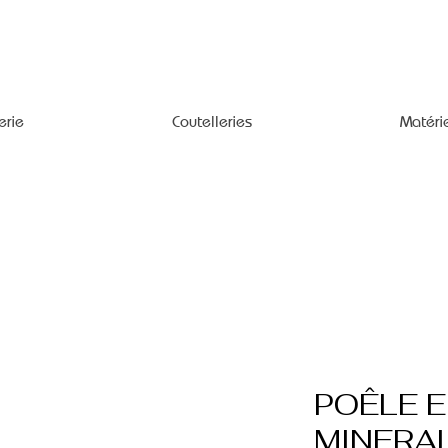
erie
Coutelleries
Matéri
POÊLE E
MINERAL