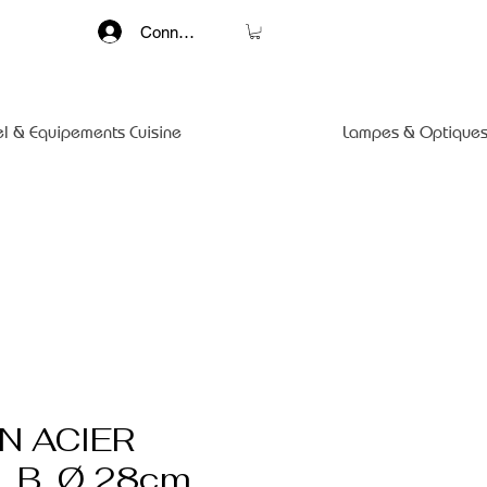
Connexion
el & Equipements Cuisine
Lampes & Optiques
N ACIER
 B, Ø 28cm