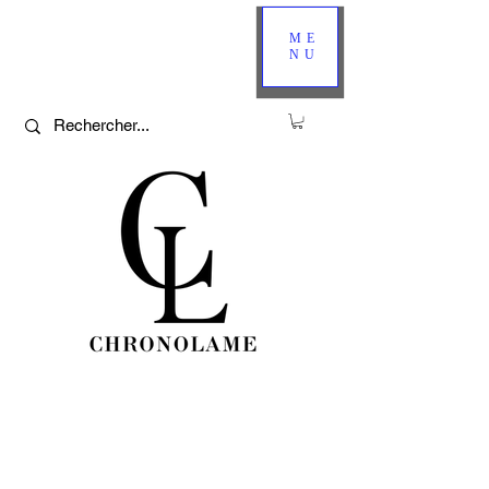
ME
NU