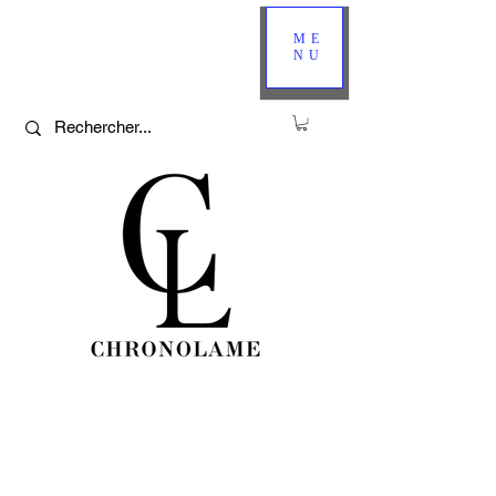
ME
NU