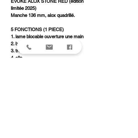
EVOKE ALOX STONE RED (édition
limitée 2025)
Manche 136 mm, alox quadrillé.
5 FONCTIONS (1 PIECE)
1. lame blocable ouverture une main
2. bouton double amovible
3. trou de lanière
4. clip
5. cordon paracord brun
Millésime 2025 gravé au dos.
Livré en coffret avec certificat.