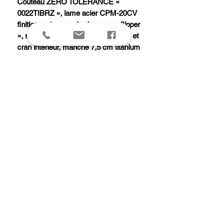
Couteau ZERO TOLERANCE «
0022TIBRZ », lame acier CPM-20CV
finition « stonewashed » avec « flipper
», mécanisme « KVT Ball bearing » et
cran intérieur, manche 7,5 cm titanium
marron, avec entretoise et pivot
aluminium anodisé bronze, clip noir.
Edition limitée « SPRINT RUN 2023 ».