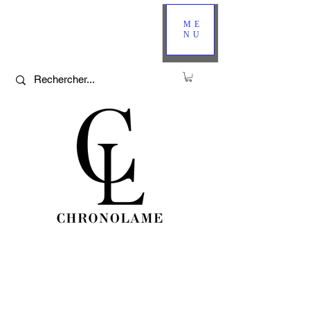
ME
NU