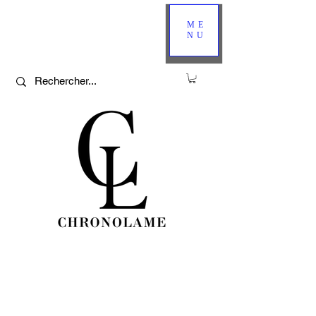
ME
NU