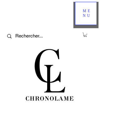
ME
NU