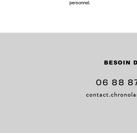
personnel.
BESOIN D
06 88 8
contact.chrono