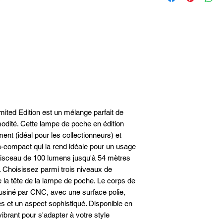
Lumens max 100
Interrupteur rotatif
Poids 51.5gr
pratique.
Dimensions 70.8x14.3
Corps de la lampe e
Type de batterie Pile 
CNC, avec surface po
Batterie intégrée non
Batterie incluse
ted Edition est un mélange parfait de
odité. Cette lampe de poche en édition
ent (idéal pour les collectionneurs) et
ra-compact qui la rend idéale pour un usage
faisceau de 100 lumens jusqu'à 54 mètres
. Choisissez parmi trois niveaux de
e la tête de la lampe de poche. Le corps de
 usiné par CNC, avec une surface polie,
s et un aspect sophistiqué. Disponible en
ibrant pour s'adapter à votre style