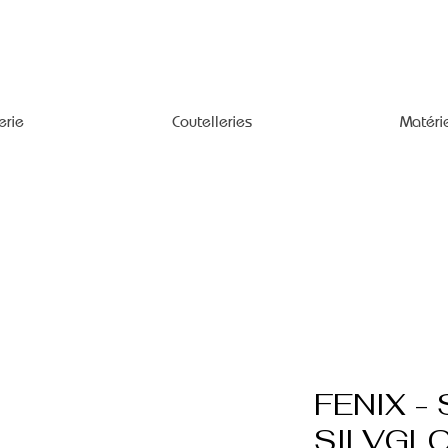
erie
Coutelleries
Matéri
FENIX -
SILVGL