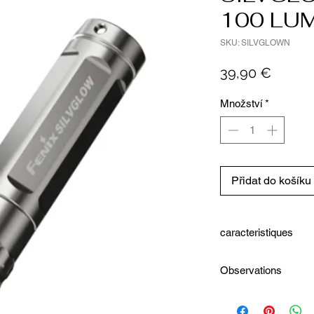
100 LU
SKU: SILVGLOWN
Cena
39,90 €
Množství
*
Přidat do košíku
caracteristiques
Édition limitée : c
Observations
code de série uniq
Utilise une LED L
Vendu avec Pile AAA Pai
durée de vie de 50 
rechange
Taille ultra-compact