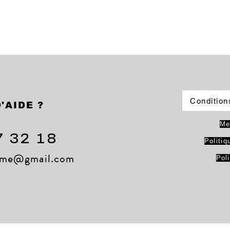
Condition
'AIDE ?
Me
7 32 18
Politiq
lame@gmail.com
Pol