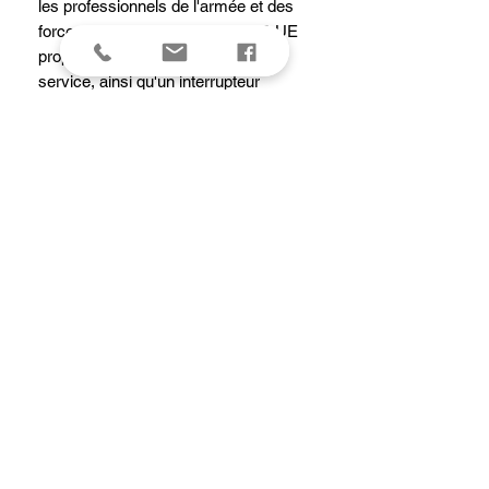
les professionnels de l'armée et des
forces de l'ordre, la Fenix TK20R UE
propose des modes tactique et de
service, ainsi qu'un interrupteur
tactique breveté à double fonction.
Parfaite pour une utilisation
professionnelle, la sécurité et le
maintien de l'ordre, vous pouvez
compter sur la TK20R UE pour fournir
un éclairage fiable et puissant dans
diverses situations.
caracteristiques
Une LED Luminus SFT70 d'une durée
d'autonomie de 50 000 heures.
Alimentée par une batterie Fenix ARB-
L21-5000 V2.0 rechargeable.
Couleur camouflage personnalisée et
lunette en acier inoxydable.
Interrupteur de contrôle FlexiSensa