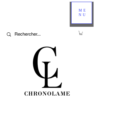
ME
NU