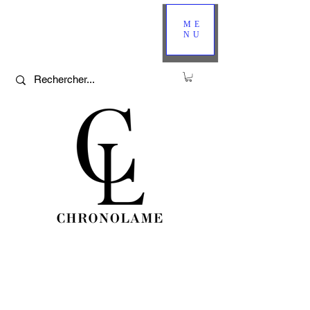
ME
NU