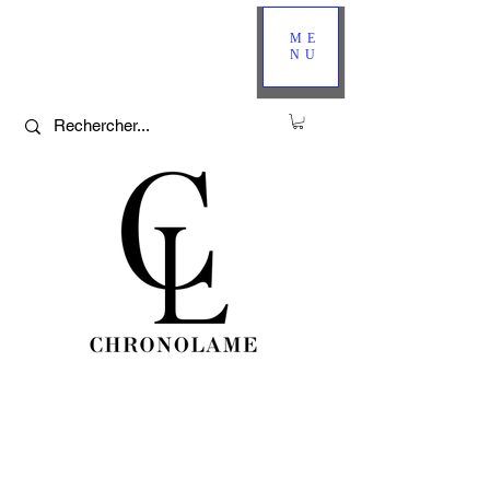
ME
NU