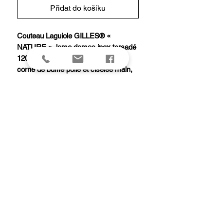
Přidat do košíku
Couteau Laguiole GILLES® «
NATURE », lame damas inox torsadé
120 couches, plein manche 12 cm
corne de buffle polie et ciselée main,
abeille et ressort forgés.
Modèle équipé d'une butée de lame
garantissant la longévité de la coupe.
Livré avec pochette cuir.