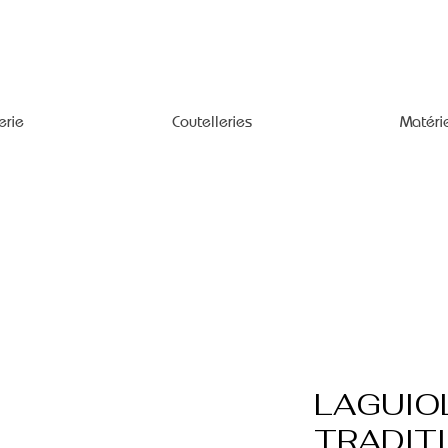
erie
Coutelleries
Matéri
LAGUIO
TRADIT