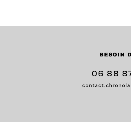
BESOIN D
06 88 8
contact.chrono