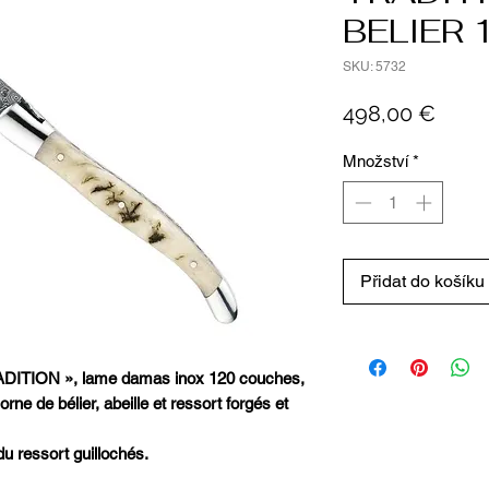
BELIER
SKU: 5732
Cena
498,00 €
Množství
*
Přidat do košíku
DITION », lame damas inox 120 couches,
ne de bélier, abeille et ressort forgés et
du ressort guillochés.