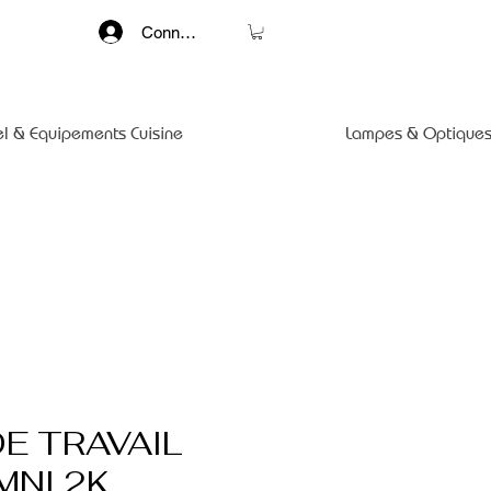
Connexion
el & Equipements Cuisine
Lampes & Optiques
E TRAVAIL
MNI 2K