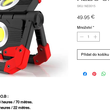
SKU: NE0015
Cena
49,95 €
Množství
*
Přidat do košíku
.O.B :
3 heures / 70 mètres.
 heures / 22 mètres.