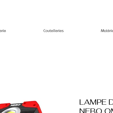
erie
Coutelleries
Matéri
LAMPE D
NEBO O