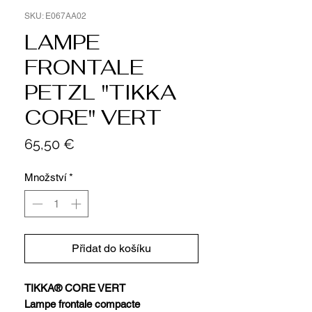
SKU: E067AA02
LAMPE
FRONTALE
PETZL "TIKKA
CORE" VERT
Cena
65,50 €
Množství
*
Přidat do košíku
TIKKA® CORE VERT
Lampe frontale compacte