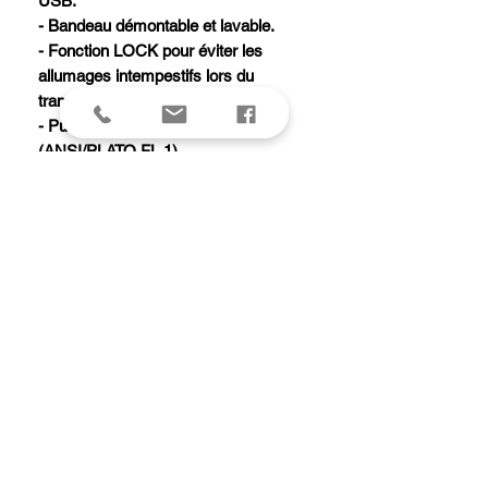
USB.
- Bandeau démontable et lavable.
- Fonction LOCK pour éviter les
allumages intempestifs lors du
transport/stockage.
- Puissance : 450 lumens
(ANSI/PLATO FL 1).
- Poids : 84g.
- Type de faisceaux : large.
- Alimentation : batterie rechargeable
CORE 1250 mAh (fournie) (réf.
E99ACA) ou 3 piles AAA/LR03 (non
fournies).
- Temps de charge : 3 h.
- Compatibilité piles : alcalines, lithium
ou rechargeables Ni-MH.
- Étanchéité : IP X4 (résistant aux
intempéries).