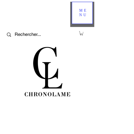
ME
NU