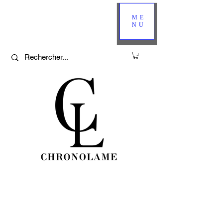
ME
NU