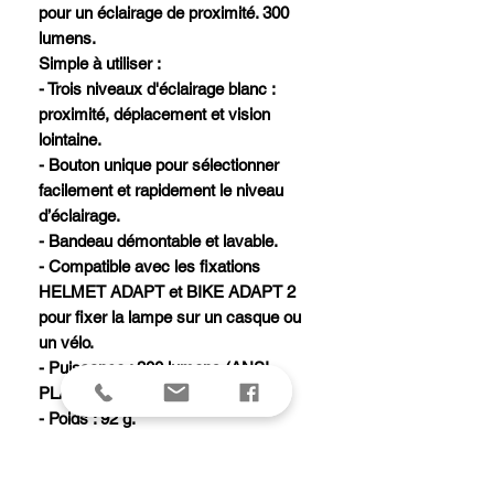
pour un éclairage de proximité. 300
lumens.
Simple à utiliser :
- Trois niveaux d'éclairage blanc :
proximité, déplacement et vision
lointaine.
- Bouton unique pour sélectionner
facilement et rapidement le niveau
d’éclairage.
- Bandeau démontable et lavable.
- Compatible avec les fixations
HELMET ADAPT et BIKE ADAPT 2
pour fixer la lampe sur un casque ou
un vélo.
- Puissance : 300 lumens (ANSI-
PLATO FL 1).
- Poids : 92 g.
- Type de faisceaux : large.
- Alimentation : 3 piles AAA/LR03