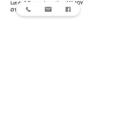
Lot de 3 Casseroles en inox MILADY
Ø16-18-20 cm
Caractéristiques
Poids (Kg)2.949 kg
Lavage - Passe au lave-vaisselle
Source de chaleur - Tous feux et four
Matière - Acier inox
Couleur - Gris