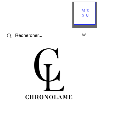
ME
NU