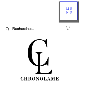
ME
NU