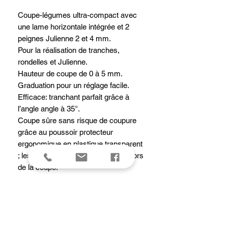
Coupe-légumes ultra-compact avec
une lame horizontale intégrée et 2
peignes Julienne 2 et 4 mm.
Pour la réalisation de tranches,
rondelles et Julienne.
Hauteur de coupe de 0 à 5 mm.
Graduation pour un réglage facile.
Efficace: tranchant parfait grâce à
l’angle angle à 35°.
Coupe sûre sans risque de coupure
grâce au poussoir protecteur
ergonomique en plastique transparent
; les picots maintiennent le produit lors
de la coupe.
Compacte : la boîte de rangement des
2 peignes Julienne et le poussoir se
clipsent au dos du coupe-légumes
pour le rangement.