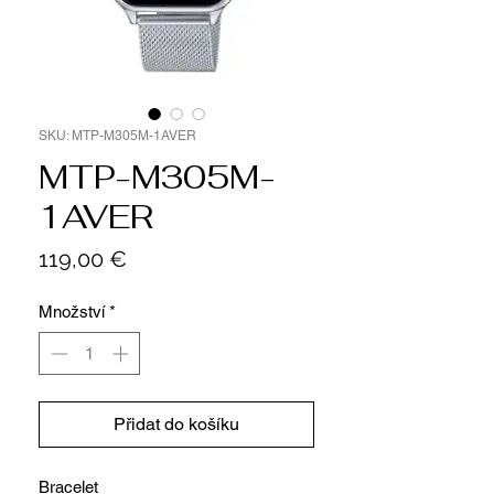
SKU: MTP-M305M-1AVER
MTP-M305M-
1AVER
Cena
119,00 €
Množství
*
Přidat do košíku
Bracelet