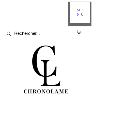
ME
NU