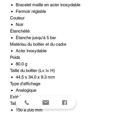
Bracelet maille en acier inoxydable
Fermoir réglable
Couleur
Noir
Étanchéité
Étanche jusqu'à 5 bar
Matériau du boîtier et du cadre
Acier inoxydable
Poids
80.0 g
Taille du boîtier (L× l× H)
44.5 x 34.0 x 9.3 mm
Type d'affichage
Analogique
Extérieur
Taille de bracelet compatible
150 à 205 mm
Verre
Verre minéral