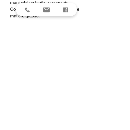
manipulation facile ; ergonomie.
Conseil : préchauffer avec un peu de
matière grasse.
Culottage à la première utilisation.
Entretien : déglacer, rincer à l’eau
chaude, essuyer et huiler légèrement.
Ranger dans un endroit sec.
Ne pas utiliser de produits détergents
ni mettre au lave-vaisselle.
Tous feux dont induction.
Caractéristiques
Diamètre intérieur haut28 cm
Hauteur intérieure3.6 cm
Diamètre extérieur28.6 cm
Hauteur totale13 cm
Longueur totale51 cm
Largeur totale28.6 cm
Diamètre fond induction19.5 cm
Poids (Kg)2.1 kg