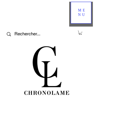
ME
NU