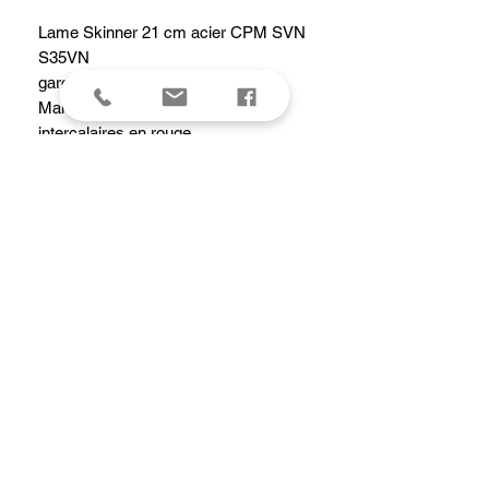
Lame Skinner 21 cm acier CPM SVN
S35VN
garde en inox
Manche en micarta Noir avec
intercalaires en rouge
Etui Noir en cuir
EDITION LIMITEE 2024