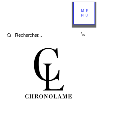
ME
NU