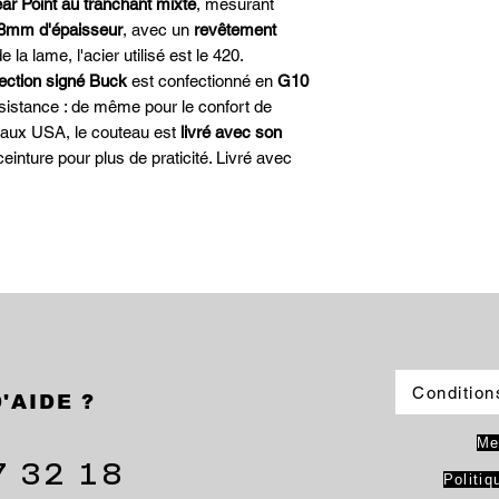
r Point au tranchant mixte
, mesurant
,8mm d'épaisseur
, avec un
revêtement
e la lame, l'acier utilisé est le 420.
lection signé Buck
est confectionné en
G10
résistance : de même pour le confort de
é aux USA, le couteau est
livré avec son
ceinture pour plus de praticité. Livré avec
Condition
'AIDE ?
Me
7 32 18
Politiq