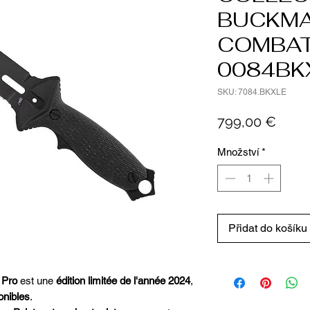
BUCKMA
COMBAT
0084BK
SKU: 7084.BKXLE
Cena
799,00 €
Množství
*
Přidat do košíku
 Pro
est une
édition limitée de l'année 2024
,
onibles
.