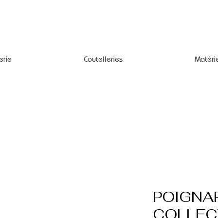
erie
Coutelleries
Matéri
POIGNA
COLLEC