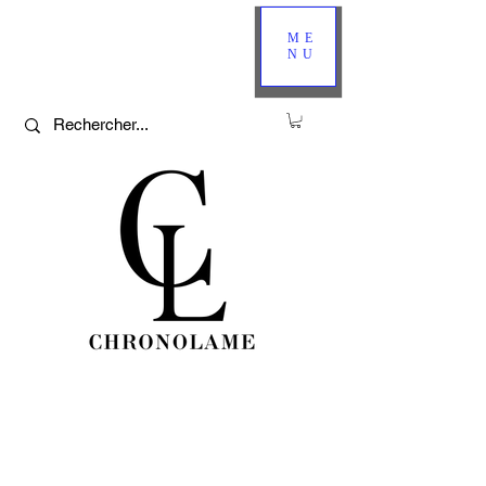
ME
NU