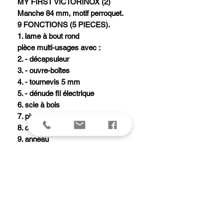
MY FIRST VICTORINOX (2)
Manche 84 mm, motif perroquet.
9 FONCTIONS (5 PIECES).
1. lame à bout rond
pièce multi-usages avec :
2. - décapsuleur
3. - ouvre-boîtes
4. - tournevis 5 mm
5. - dénude fil électrique
6. scie à bois
7. pincettes
8. cure-dents
9. anneau
Chaque couteau « Mon Premier
Victorinox - Animal édition» est livré
dans une boîte cadeau avec un
cordon porte-badge imprimé et un
livre de coloriage.