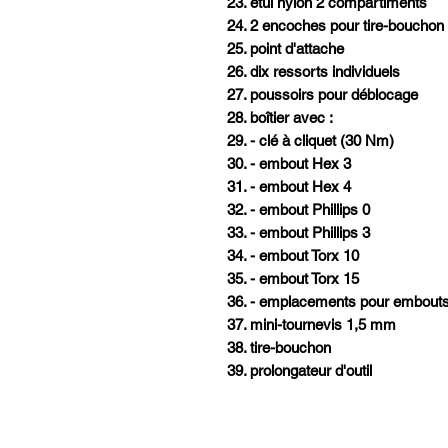
23. étui nylon 2 compartiments
24. 2 encoches pour tire-bouchon e
25. point d'attache
26. dix ressorts individuels
27. poussoirs pour déblocage
28. boîtier avec :
29. - clé à cliquet (30 Nm)
30. - embout Hex 3
31. - embout Hex 4
32. - embout Phillips 0
33. - embout Phillips 3
34. - embout Torx 10
35. - embout Torx 15
36. - emplacements pour embouts
37. mini-tournevis 1,5 mm
38. tire-bouchon
39. prolongateur d'outil