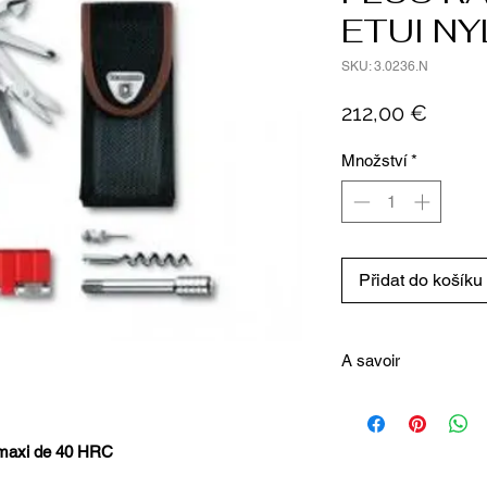
ETUI N
SKU: 3.0236.N
Cena
212,00 €
Množství
*
Přidat do košíku
A savoir
Les diverses pièces pe
qu'il soit nécessaire, to
mécanisme breveté fait
té maxi de 40 HRC
fois ouvertes.