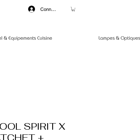
Connexion
el & Equipements Cuisine
Lampes & Optiques
OL SPIRIT X
ATCHET +