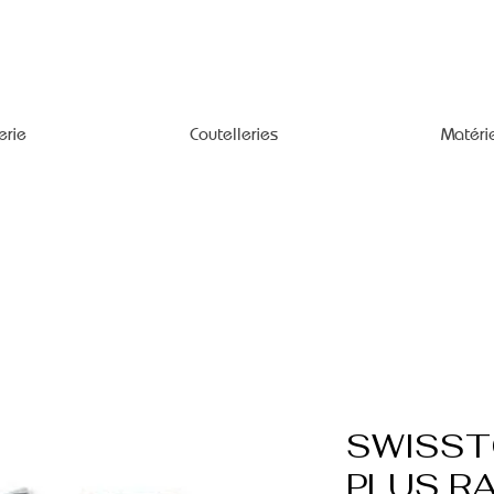
erie
Coutelleries
Matéri
SWISSTO
PLUS R