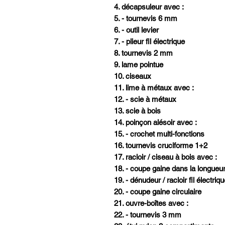
4. décapsuleur avec :
5. - tournevis 6 mm
6. - outil levier
7. - plieur fil électrique
8. tournevis 2 mm
9. lame pointue
10. ciseaux
11. lime à métaux avec :
12. - scie à métaux
13. scie à bois
14. poinçon alésoir avec :
15. - crochet multi-fonctions
16. tournevis cruciforme 1+2
17. racloir / ciseau à bois avec :
18. - coupe gaine dans la longueu
19. - dénudeur / racloir fil électriq
20. - coupe gaine circulaire
21. ouvre-boîtes avec :
22. - tournevis 3 mm