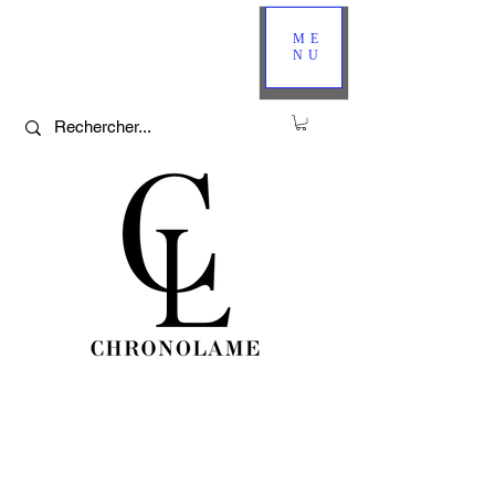
ME
NU