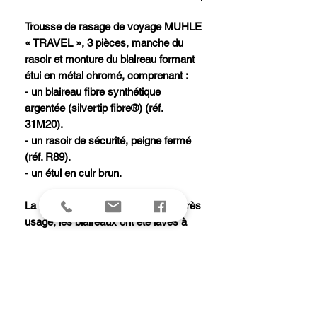
Trousse de rasage de voyage MUHLE
« TRAVEL », 3 pièces, manche du
rasoir et monture du blaireau formant
étui en métal chromé, comprenant :
- un blaireau fibre synthétique
argentée (silvertip fibre®) (réf.
31M20).
- un rasoir de sécurité, peigne fermé
(réf. R89).
- un étui en cuir brun.
La garantie ne s'applique que si, après
usage, les blaireaux ont été lavés à
l'eau douce (température maximale :
45 degrés) et essuyés
soigneusement, puis séchés à l'air
libre (tête en bas). Si ces consignes
ne sont pas respectées, les poils des