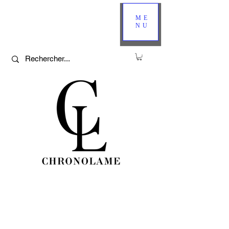
ME
NU