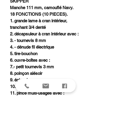
SKIPPER
Manche 111 mm, camouflé Navy.
18 FONCTIONS (10 PIECES).
1. grande lame à cran intérieur,
tranchant 3/4 denté
2. décapsuleur à cran intérieur avec :
3. - tournevis 8 mm
4. - dénude fil électrique
5. tire-bouchon
6. ouvre-boîtes avec :
7.- petit tournevis 3 mm
8. poinçon alésoir
9. épissoir avec :
10. - démanilleur
11. pince multi-usages avec :
12. - serre-cosse
13. - coupe-fil
14. tournevis cruciforme court
15. pincettes
16. cure-dents