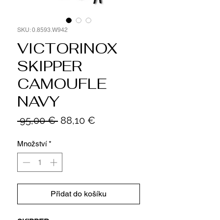
SKU: 0.8593.W942
VICTORINOX
SKIPPER
CAMOUFLE
NAVY
Běžná
Zvýhodněná
 95,00 € 
88,10 €
cena
cena
Množství
*
Přidat do košíku